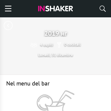
2019 нг
0 cocktail
4 ospiti
Lunedì, 31 dicembre
Nel menu del bar