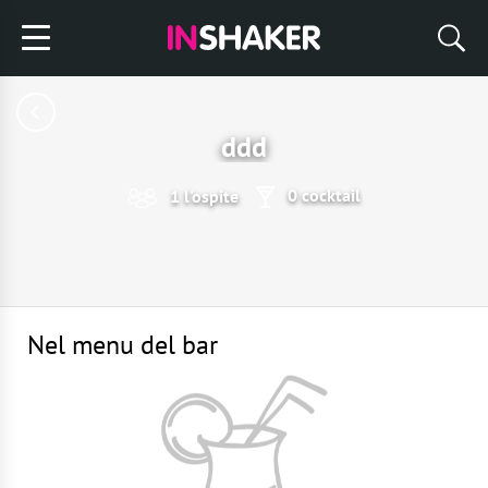
ddd
0 cocktail
1 l'ospite
Nel menu del bar