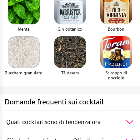
Menta
Gin botanico
Bourbon
Zucchero granulato
Tè Assam
Sciroppo di
nocciole
Domande frequenti sui cocktail
Quali cocktail sono di tendenza ora
I 5 cocktail più famosi al mondo -
Martini
Royale
,
Laguna Blu
,
Margarita alla Fragola
,
Tequila