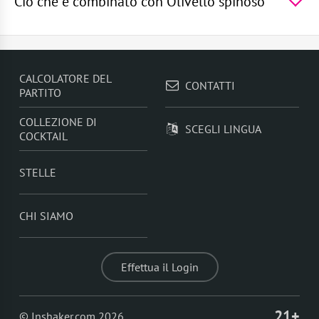
Ciò che è combinato con Olivello spinoso
Batanga
,
Smash al Basilico
Nei cocktail, Olivello spinoso va bene con -
Bourbon
,
Gin botanico
,
Sciroppo di nocciole
,
Tè
Assam
,
Menta
CALCOLATORE DEL
CONTATTI
PARTITO
COLLEZIONE DI
SCEGLI LINGUA
COCKTAIL
STELLE
CHI SIAMO
Effettua il Login
21+
© Inshaker.com 2026