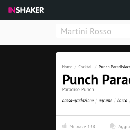
Home
Cocktail
Punch Paradisiac
Punch Para
Paradise Punch
bassa-gradazione
agrume
bacca
Mi piace
138
Aggi