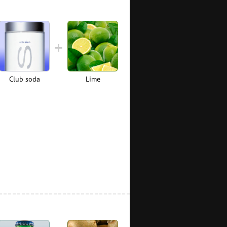
Club soda
Lime