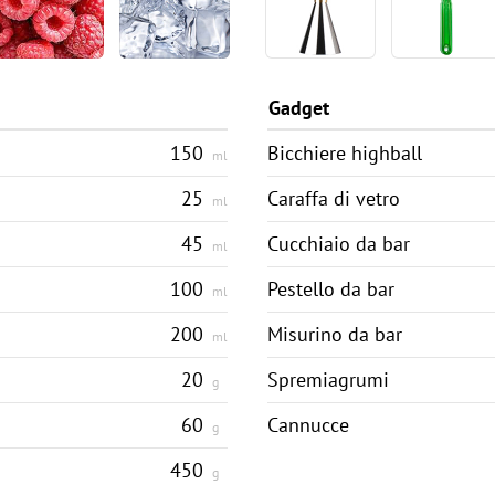
Gadget
150
Bicchiere highball
ml
25
Caraffa di vetro
ml
45
Cucchiaio da bar
ml
100
Pestello da bar
ml
200
Misurino da bar
ml
20
Spremiagrumi
g
60
Cannucce
g
450
g