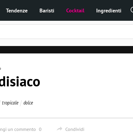
Tendenze
Baristi
Cocktail
Ingredienti
o
disiaco
tropicale
dolce
ungi un commento
0
Condividi