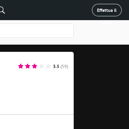
Effettua il
Login
3.5
(59)