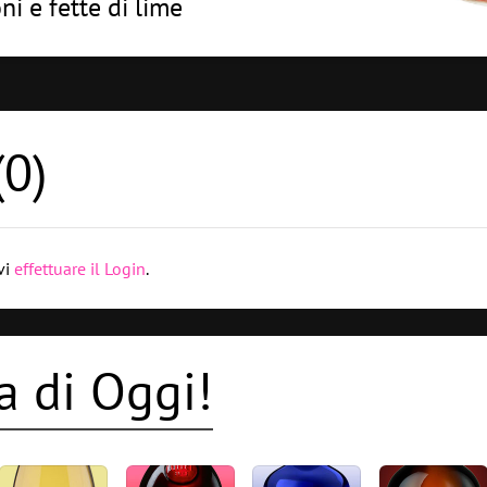
i e fette di lime
(
0
)
vi
effettuare il Login
.
a di Oggi!