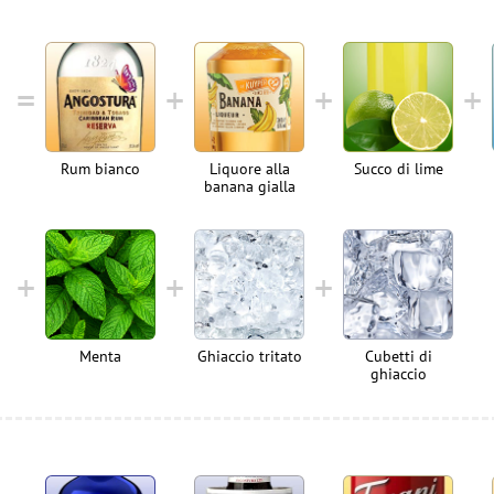
Rum bianco
Liquore alla
Succo di lime
banana gialla
Menta
Ghiaccio tritato
Cubetti di
ghiaccio