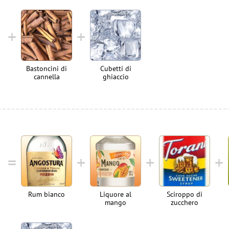
Bastoncini di
Cubetti di
cannella
ghiaccio
Rum bianco
Liquore al
Sciroppo di
mango
zucchero