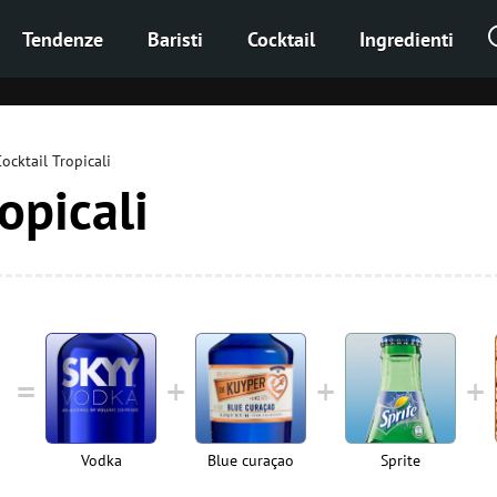
Tendenze
Baristi
Cocktail
Ingredienti
ocktail Tropicali
opicali
Vodka
Blue curaçao
Sprite