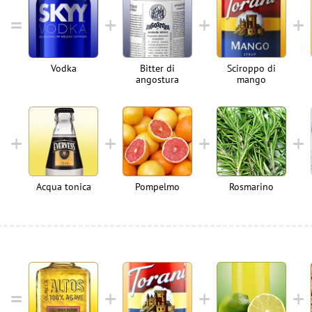
Vodka
Bitter di
Sciroppo di
angostura
mango
Acqua tonica
Pompelmo
Rosmarino