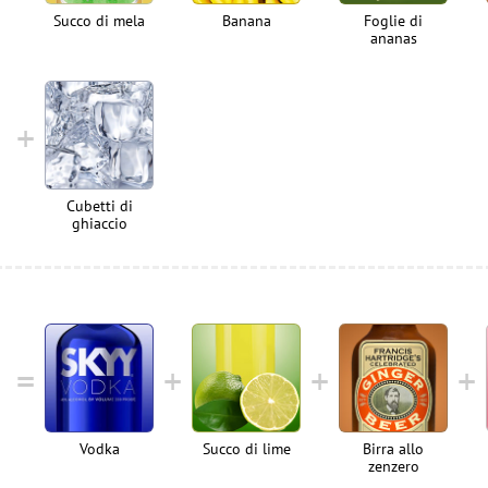
Succo di mela
Banana
Foglie di
ananas
Cubetti di
ghiaccio
Vodka
Succo di lime
Birra allo
zenzero